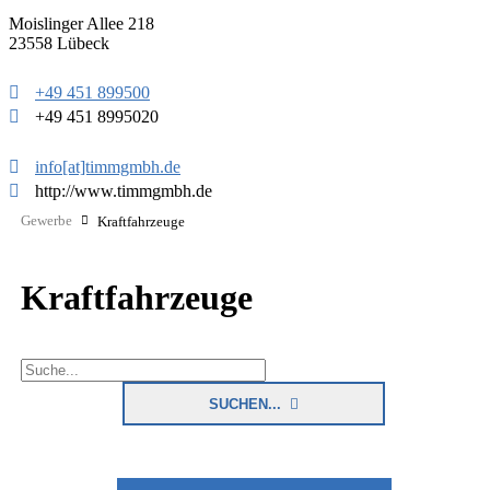
Moislinger Allee 218
23558 Lübeck
zurück
weite
+49 451 899500
+49 451 8995020
info[at]timmgmbh.de
http://www.timmgmbh.de
Gewerbe
Kraftfahrzeuge
Kraftfahrzeuge
SUCHEN...