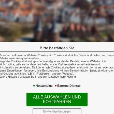
Bitte bestätigen Sie
ir setzen auf unserer Website Cookies ein. Cookies sind nichts Böses und helfen uns, unse
ebsite zuverlässig zu betreiben.
inige der Cookies sind zwingend notwendig, ohne die der Betrieb unserer Website nicht
öglich wäre, während andere uns helfen unser Onlineangebot zu verbessern und
irtschaftlich zu betreiben. Sie können alle Cookies akzeptieren und sofort fortfahren oder au
igene Einstellungen festlegen. Ihre Entscheidung können Sie nachträglich jederzeit widerrufe
nd Cookies abwählen (z.B. im Fußbereich unserer Website).
ähere Hinweise erhalten Sie in unserer Datenschutzerklärung.
ken und große Verantwortung. Nicht nur für s
Notwendige
Externe Dienste
ALLE AUSWÄHLEN UND
koanalyse, wie Sie Ihre Firma mit den richtigen 
FORTFAHREN
Notwendige bestätigen
dividuelles und maßgeschneidertes Versicherung