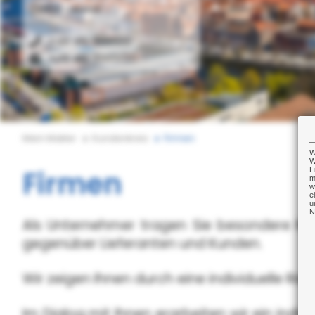
23558 Lübeck
+49 451 899500
+49 451 8995020
Mein Makler
Kundenkreis
Firmen
W
W
Firmen
E
m
w
e
u
N
Als Unternehmer tragen Sie besondere Risi
gegenüber Lieferanten und Kunden.
Wir zeigen Ihnen durch eine individuelle Risi
Im Dialog mit Ihnen erarbeiten wir ein in