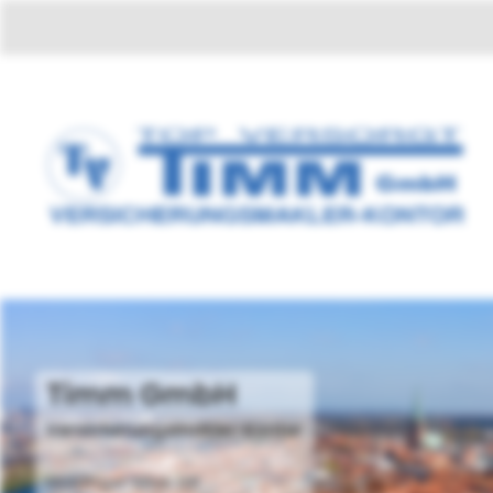
Timm GmbH
Versicherungsmakler-Kontor
Moislinger Allee 218