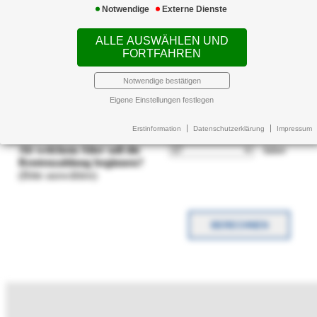
Notwendige
Externe Dienste
Inflationsrate
(Bitte auswählen)
ALLE AUSWÄHLEN UND
FORTFAHREN
Verzinsung Ihres
Sparbeitrages
(Bitte auswählen)
Notwendige bestätigen
Eigene Einstellungen festlegen
Wie alt sind Sie?
Jahre
(Bitte auswählen)
Erstinformation
Datenschutzerklärung
Impressum
Ab welchem Alter soll die
Jahre
Rentenzahlung beginnen?
(Bitte auswählen)