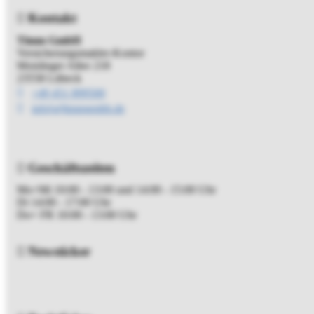
Kontakt
Timm GmbH
Versicherungsmakler-Kontor
Moislinger Allee 218
23558 Lübeck
+49 451 899500
info[at]timmgmbh.de
Geschäftszeiten
Mo+Mi 10:00 - 13:00 und 14:00 - 15:00 Uhr
Di 14:00 - 17:00 Uhr
Do+ FR 10:00 - 13:00 Uhr
Newsticker