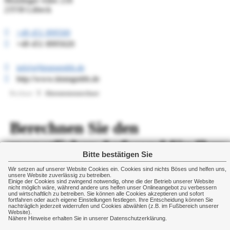
Moislinger Allee 218
23558 Lübeck
zurück
weite
+49 451 899500
+49 451 8995020
info[at]timmgmbh.de
http://www.timmgmbh.de
Rechner
Altersrentenrechner
Berechnen Sie den
monatlichen Aufwand für Ihre
Bitte bestätigen Sie
Privatrente
Wir setzen auf unserer Website Cookies ein. Cookies sind nichts Böses und helfen uns,
unsere Website zuverlässig zu betreiben.
Einige der Cookies sind zwingend notwendig, ohne die der Betrieb unserer Website
nicht möglich wäre, während andere uns helfen unser Onlineangebot zu verbessern
und wirtschaftlich zu betreiben. Sie können alle Cookies akzeptieren und sofort
Gewünschte Privatrente
Euro
fortfahren oder auch eigene Einstellungen festlegen. Ihre Entscheidung können Sie
nachträglich jederzeit widerrufen und Cookies abwählen (z.B. im Fußbereich unserer
(monatlich, nach heutiger
(voller Betrag)
Website).
Kaufkraft)
Nähere Hinweise erhalten Sie in unserer Datenschutzerklärung.