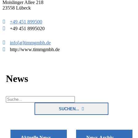
Moislinger Allee 218
23558 Lübeck
zurück
weite
+49 451 899500
+49 451 8995020
info[at]timmgmbh.de
http://www.timmgmbh.de
News
SUCHEN...
Aktuelle News
News-Archiv